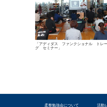
「アディダス ファンクショナル トレ
グ セミナー」
柔整勉強会について
活動